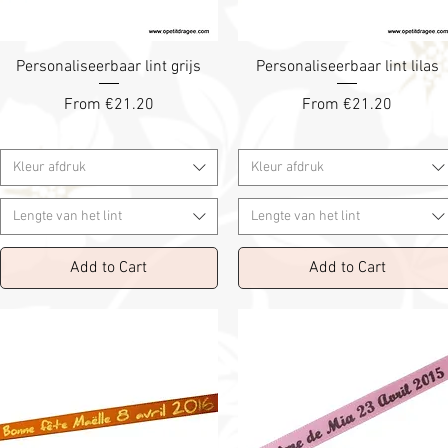
Personaliseerbaar lint grijs
Personaliseerbaar lint lilas
Sale Price
Sale Price
From
€21.20
From
€21.20
Kleur afdruk
Kleur afdruk
Lengte van het lint
Lengte van het lint
Add to Cart
Add to Cart