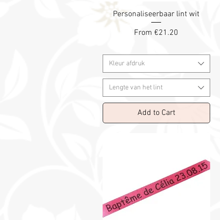
Personaliseerbaar lint wit
Sale Price
From
€21.20
Kleur afdruk
Lengte van het lint
Add to Cart