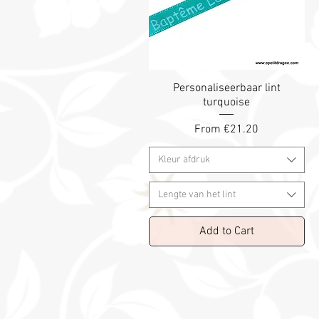
Personaliseerbaar lint
turquoise
Sale Price
From
€21.20
Kleur afdruk
Lengte van het lint
Add to Cart