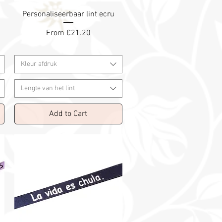
Personaliseerbaar lint ecru
Sale Price
From
€21.20
Kleur afdruk
Lengte van het lint
Add to Cart