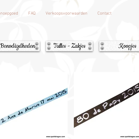
Snoepgoed
FAQ
Verkoopsvoorwaarden
Contact
Benodigdheden
Tulles - Zakjes
Koopjes