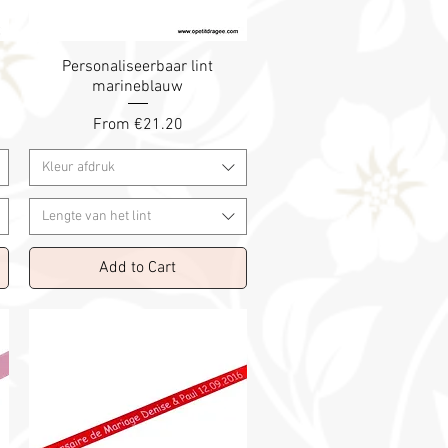
Personaliseerbaar lint
marineblauw
Sale Price
From
€21.20
Kleur afdruk
Lengte van het lint
Add to Cart