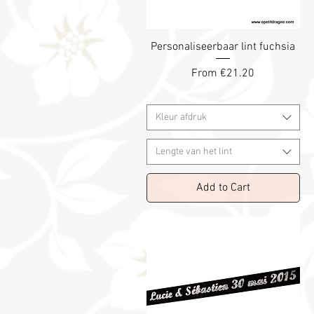
Personaliseerbaar lint fuchsia
Sale Price
From
€21.20
Kleur afdruk
Lengte van het lint
Add to Cart