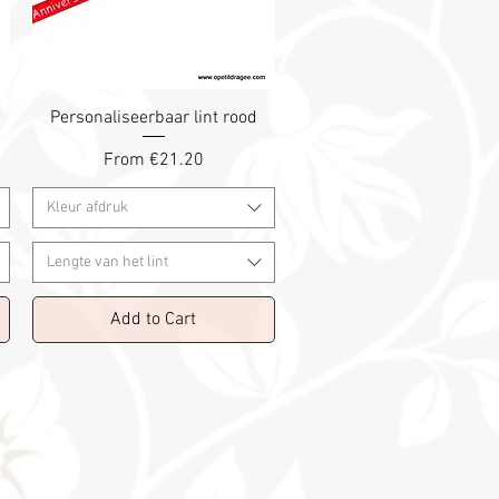
Personaliseerbaar lint rood
Sale Price
From
€21.20
Kleur afdruk
Lengte van het lint
Add to Cart