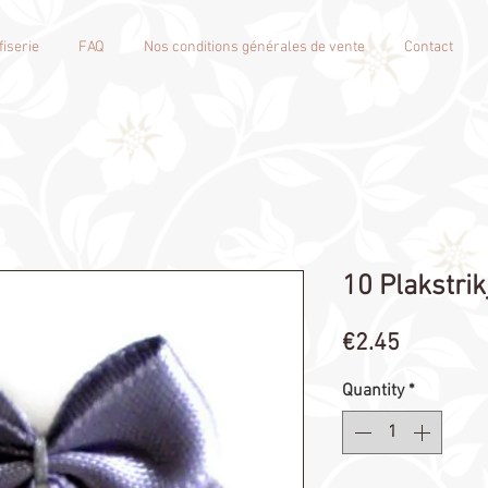
iserie
FAQ
Nos conditions générales de vente
Contact
10 Plakstri
Price
€2.45
Quantity
*