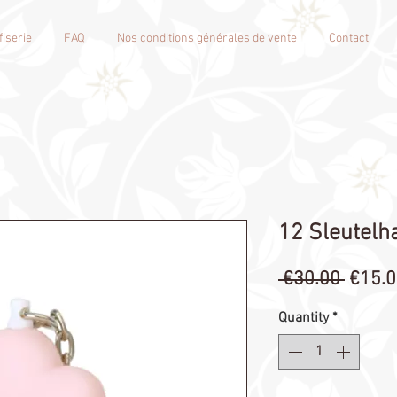
iserie
FAQ
Nos conditions générales de vente
Contact
12 Sleutelh
Regul
 €30.00 
€15.
Price
Quantity
*