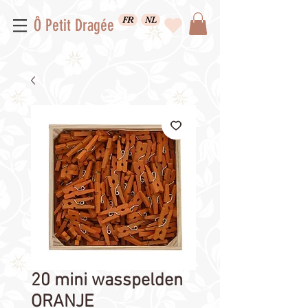
FR
NL
Ô Petit Dragée
20 mini wasspelden
ORANJE