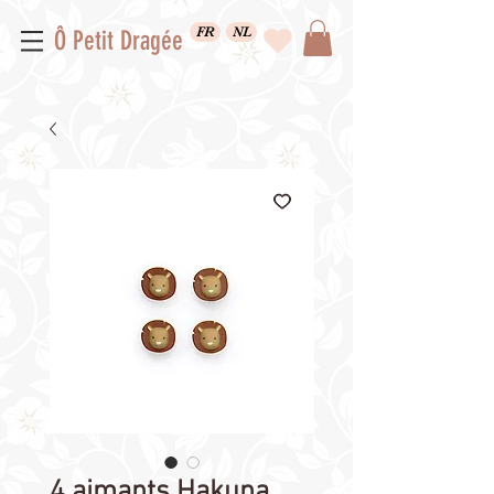
FR
NL
Ô Petit Dragée
4 aimants Hakuna