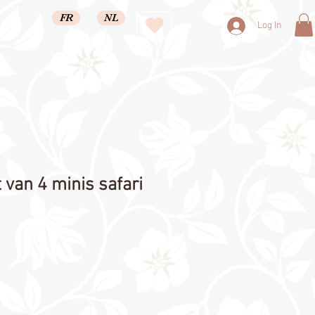
FR
NL
Log In
 van 4 minis safari