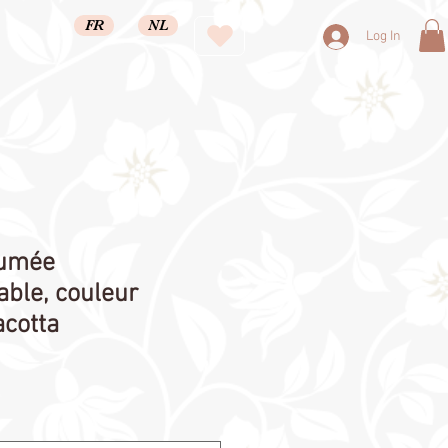
FR
NL
Log In
fumée
able, couleur
acotta
le
ice