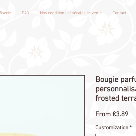
iserie
FAQ
Nos conditions générales de vente
Contact
Bougie par
personnalis
frosted terr
Sa
From
€3.89
Pr
Customization
*