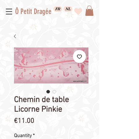
FR
NL
Ô Petit Dragée
Chemin de table
Licorne Pinkie
Price
€11.00
Quantity
*