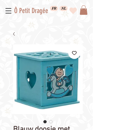
FR
NL
Ô Petit Dragée
Blauw doosje met