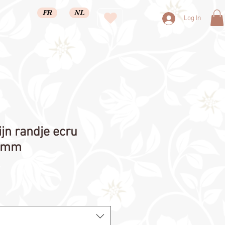
FR
NL
Log In
ijn randje ecru
5mm
ale
rice