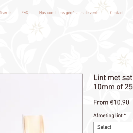
iserie
FAQ
Nos conditions générales de vente
Contact
Lint met sat
10mm of 2
S
From
€10.90
P
Afmeting lint
*
Select