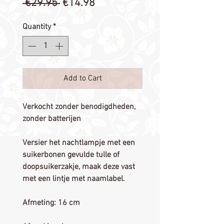
Regular
Sale
 €29.95 
€14.98
Price
Price
Quantity
*
Add to Cart
Verkocht zonder benodigdheden,
zonder batterijen
Versier het nachtlampje met een
suikerbonen gevulde tulle of
doopsuikerzakje, maak deze vast
met een lintje met naamlabel.
Afmeting: 16 cm