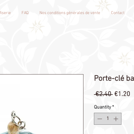
iserie
FAQ
Nos conditions générales de vente
Contact
Porte-clé b
Regula
S
 €2.40 
€1.20
Price
P
Quantity
*