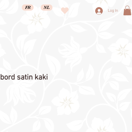
FR
NL
Log In
bord satin kaki