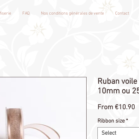
iserie
FAQ
Nos conditions générales de vente
Contact
Ruban voile
10mm ou 
S
From
€10.90
P
Ribbon size
*
Select