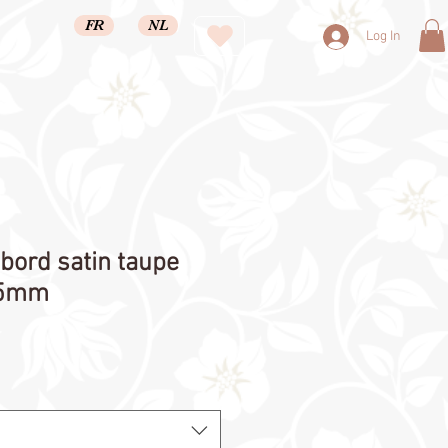
FR
NL
Log In
 bord satin taupe
25mm
ale
rice