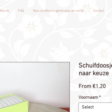
iserie
FAQ
Nos conditions générales de vente
Contact
Schuifdoosj
naar keuze
Sa
From
€1.20
Pr
Voornaam
*
Select