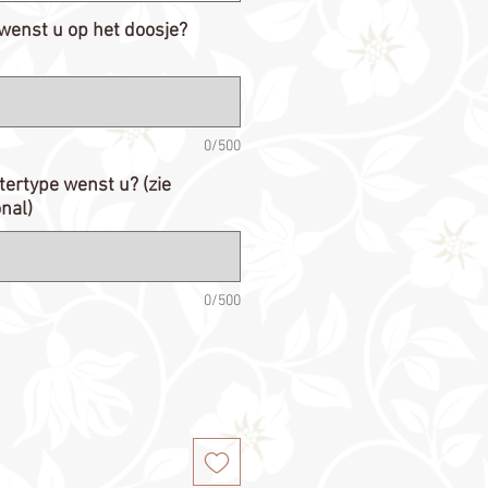
enst u op het doosje?
0/500
ttertype wenst u? (zie
onal)
0/500