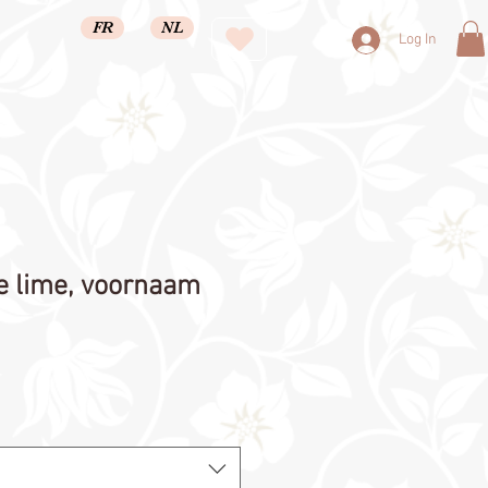
FR
NL
Log In
e lime, voornaam
le
ice