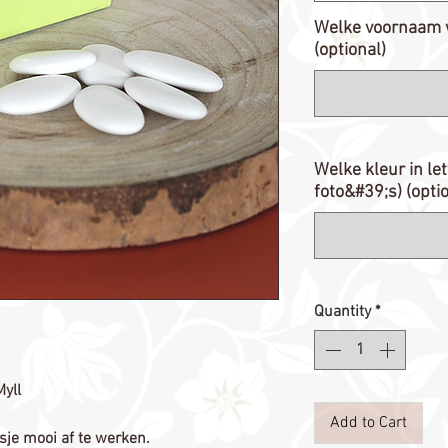
Welke voornaam w
(optional)
Welke kleur in le
foto&#39;s) (opti
Quantity
*
yll
Add to Cart
je mooi af te werken.