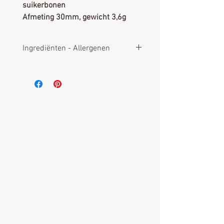
suikerbonen
Afmeting 30mm, gewicht 3,6g
Ingrediënten - Allergenen
Ingrediënten:
Suiker, pure
chocolade (62%) (suiker,
cacaomassa, cacao boter,
emulgator SOJA lecithine,
smaakstof vanilline. Cacao min.
45%), rijst en maïszetmeel,
geleermiddel: maltodextrine,
arabische gom, kleurstoffen (E101,
120), glansmiddel: carnaubawas
smaakstof: vanilline
Allergenen:
Bevat SOJA en
afgeleiden, kan sporen bevatten