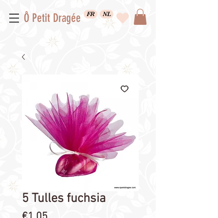
FR
NL
Ô Petit Dragée
5 Tulles fuchsia
Price
€1.05