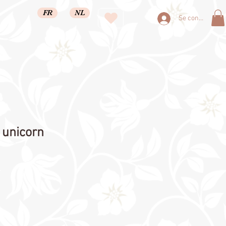
FR
NL
Se connecter
 unicorn