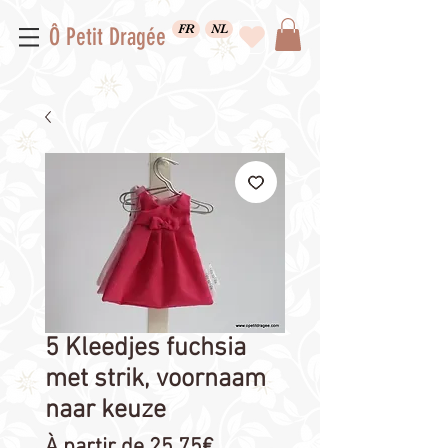
FR
NL
Ô Petit Dragée
5 Kleedjes fuchsia
met strik, voornaam
naar keuze
Prix
À partir de
25,75€