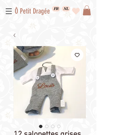
FR
NL
Ô Petit Dragée
12 salopettes grises,