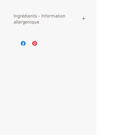
Ingrédients - Information
allergenique
Ingrédients:
Sucre, chocolat noir
(62%) (sucre, masse de cacao,
beurre de cacao, emulsifiant
lécithine de SOJA, arôme vanilline.
Cacao min. 45%), amidon de riz et
de maïs, gélifiant maltodextrine,
gomme arabique, colorants E101,
120), agent d'enrobage: cire de
carnauba, arôme: vanilline
Information allergenique:
Contient
du SOJA, peut contenir des traces
de GLUTEN, LAIT, NOIX et dérivés.