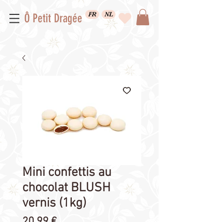
FR
NL
Ô Petit Dragée
Mini confettis au
chocolat BLUSH
vernis (1kg)
Prix
20,99 €