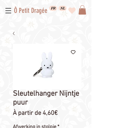
FR
NL
Ô Petit Dragée
Sleutelhanger Nijntje
puur
Prix
À partir de
4,60€
promotionnel
Afwerking in stolpje
*