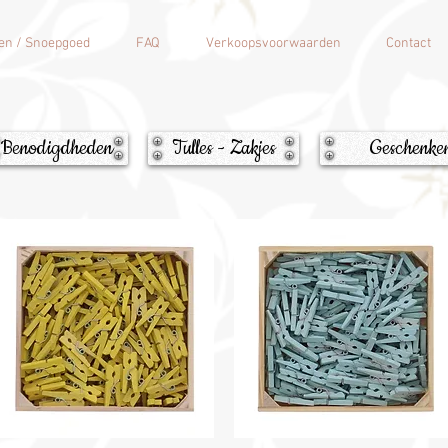
en / Snoepgoed
FAQ
Verkoopsvoorwaarden
Contact
Benodigdheden
Tulles - Zakjes
Geschenke