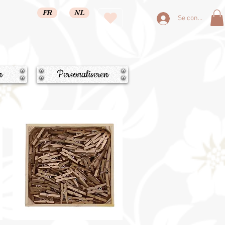
FR
NL
Se connecter
n
Personaliseren